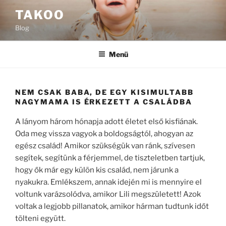
Tartalomhoz
TAKOO
Blog
Menü
NEM CSAK BABA, DE EGY KISIMULTABB
NAGYMAMA IS ÉRKEZETT A CSALÁDBA
A lányom három hónapja adott életet első kisfiának.
Oda meg vissza vagyok a boldogságtól, ahogyan az
egész család! Amikor szükségük van ránk, szívesen
segítek, segítünk a férjemmel, de tiszteletben tartjuk,
hogy ők már egy külön kis család, nem járunk a
nyakukra. Emlékszem, annak idején mi is mennyire el
voltunk varázsolódva, amikor Lili megszületett! Azok
voltak a legjobb pillanatok, amikor hárman tudtunk időt
tölteni együtt.