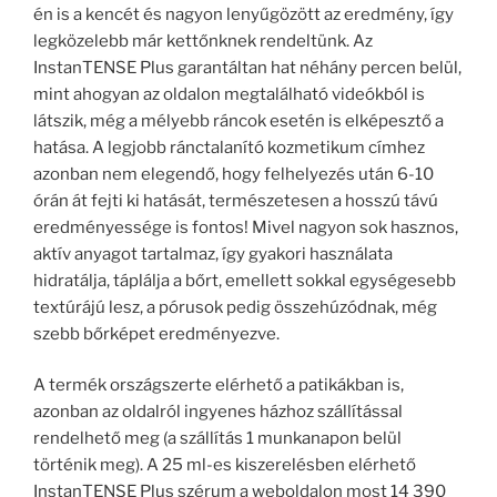
én is a kencét és nagyon lenyűgözött az eredmény, így
legközelebb már kettőnknek rendeltünk. Az
InstanTENSE Plus garantáltan hat néhány percen belül,
mint ahogyan az oldalon megtalálható videókból is
látszik, még a mélyebb ráncok esetén is elképesztő a
hatása. A legjobb ránctalanító kozmetikum címhez
azonban nem elegendő, hogy felhelyezés után 6-10
órán át fejti ki hatását, természetesen a hosszú távú
eredményessége is fontos! Mivel nagyon sok hasznos,
aktív anyagot tartalmaz, így gyakori használata
hidratálja, táplálja a bőrt, emellett sokkal egységesebb
textúrájú lesz, a pórusok pedig összehúzódnak, még
szebb bőrképet eredményezve.
A termék országszerte elérhető a patikákban is,
azonban az oldalról ingyenes házhoz szállítással
rendelhető meg (a szállítás 1 munkanapon belül
történik meg). A 25 ml-es kiszerelésben elérhető
InstanTENSE Plus szérum a weboldalon most 14 390