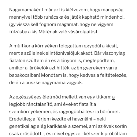
Nagymamaként már azt is kiélvezem, hogy manapság
mennyivel több ruhácska és játék kapható mindenhol,
így vissza kell fognom magamat, hogy ne vigyem
túlzásba a kis Máténak való vásárolgatást.
A múltkor a környéken tologattam egyedül a kicsit,
mert a szüleinek elintéznivalójuk akadt. Bár viszonylag
fiatalon szültem én és a lányom is, meglepődtem,
amikor a járókelők azt hitték, az én gyerekem van a
babakocsiban! Mondtam is, hogy kedves a feltételezés,
de én a büszke nagymama vagyok.
Az egészséges életmód mellett van egy titkom:
a
legjobb ránctalanító
, ami éveket fiatalít a
szemkörnyékemen, és ragyogóbbá teszi a bőrömet.
Eredetileg a férjem kezdte el használni – neki
genetikailag elég karikásak a szemei, ami az évek során
csak erősödött -, és mivel egyszer-kétszer kipróbáltam