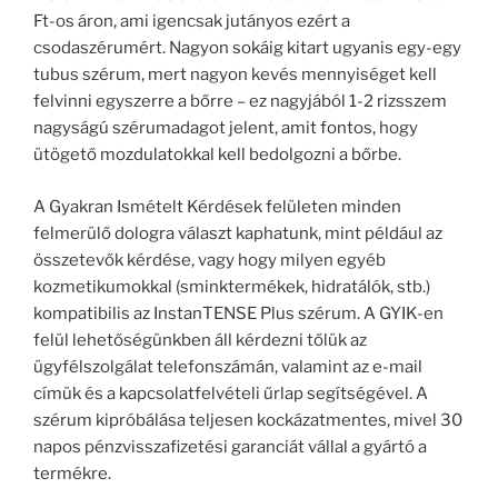
Ft-os áron, ami igencsak jutányos ezért a
csodaszérumért. Nagyon sokáig kitart ugyanis egy-egy
tubus szérum, mert nagyon kevés mennyiséget kell
felvinni egyszerre a bőrre – ez nagyjából 1-2 rizsszem
nagyságú szérumadagot jelent, amit fontos, hogy
ütögető mozdulatokkal kell bedolgozni a bőrbe.
A Gyakran Ismételt Kérdések felületen minden
felmerülő dologra választ kaphatunk, mint például az
összetevők kérdése, vagy hogy milyen egyéb
kozmetikumokkal (sminktermékek, hidratálók, stb.)
kompatibilis az InstanTENSE Plus szérum. A GYIK-en
felül lehetőségünkben áll kérdezni tőlük az
ügyfélszolgálat telefonszámán, valamint az e-mail
címük és a kapcsolatfelvételi űrlap segítségével. A
szérum kipróbálása teljesen kockázatmentes, mivel 30
napos pénzvisszafizetési garanciát vállal a gyártó a
termékre.