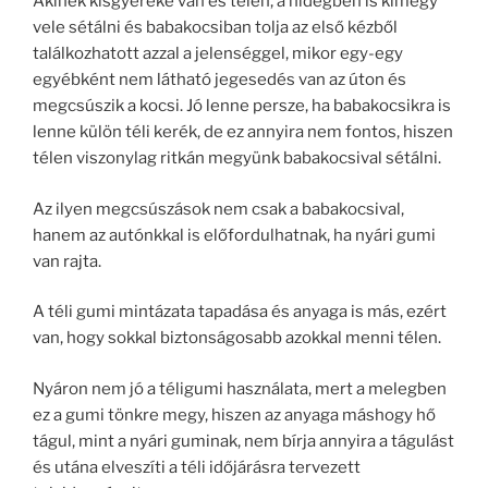
Akinek kisgyereke van és télen, a hidegben is kimegy
vele sétálni és babakocsiban tolja az első kézből
találkozhatott azzal a jelenséggel, mikor egy-egy
egyébként nem látható jegesedés van az úton és
megcsúszik a kocsi. Jó lenne persze, ha babakocsikra is
lenne külön téli kerék, de ez annyira nem fontos, hiszen
télen viszonylag ritkán megyünk babakocsival sétálni.
Az ilyen megcsúszások nem csak a babakocsival,
hanem az autónkkal is előfordulhatnak, ha nyári gumi
van rajta.
A téli gumi mintázata tapadása és anyaga is más, ezért
van, hogy sokkal biztonságosabb azokkal menni télen.
Nyáron nem jó a téligumi használata, mert a melegben
ez a gumi tönkre megy, hiszen az anyaga máshogy hő
tágul, mint a nyári guminak, nem bírja annyira a tágulást
és utána elveszíti a téli időjárásra tervezett