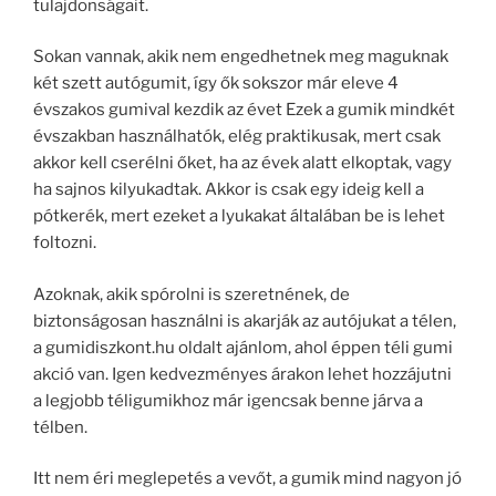
tulajdonságait.
Sokan vannak, akik nem engedhetnek meg maguknak
két szett autógumit, így ők sokszor már eleve 4
évszakos gumival kezdik az évet Ezek a gumik mindkét
évszakban használhatók, elég praktikusak, mert csak
akkor kell cserélni őket, ha az évek alatt elkoptak, vagy
ha sajnos kilyukadtak. Akkor is csak egy ideig kell a
pótkerék, mert ezeket a lyukakat általában be is lehet
foltozni.
Azoknak, akik spórolni is szeretnének, de
biztonságosan használni is akarják az autójukat a télen,
a gumidiszkont.hu oldalt ajánlom, ahol éppen téli gumi
akció van. Igen kedvezményes árakon lehet hozzájutni
a legjobb téligumikhoz már igencsak benne járva a
télben.
Itt nem éri meglepetés a vevőt, a gumik mind nagyon jó