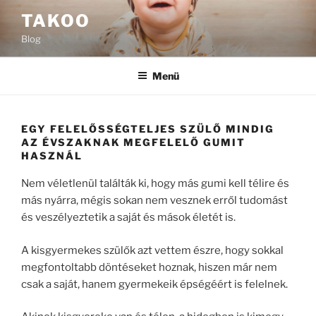
Tartalomhoz
TAKOO
Blog
Menü
EGY FELELŐSSÉGTELJES SZÜLŐ MINDIG
AZ ÉVSZAKNAK MEGFELELŐ GUMIT
HASZNÁL
Nem véletlenül találták ki, hogy más gumi kell télire és
más nyárra, mégis sokan nem vesznek erről tudomást
és veszélyeztetik a saját és mások életét is.
A kisgyermekes szülők azt vettem észre, hogy sokkal
megfontoltabb döntéseket hoznak, hiszen már nem
csak a saját, hanem gyermekeik épségéért is felelnek.