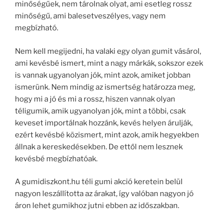
minőségűek, nem tárolnak olyat, ami esetleg rossz
minőségű, ami balesetveszélyes, vagy nem
megbízható.
Nem kell megijedni, ha valaki egy olyan gumit vásárol,
ami kevésbé ismert, mint a nagy márkák, sokszor ezek
is vannak ugyanolyan jók, mint azok, amiket jobban
ismerünk. Nem mindig az ismertség határozza meg,
hogy mi a jó és mi a rossz, hiszen vannak olyan
téligumik, amik ugyanolyan jók, mint a többi, csak
keveset importálnak hozzánk, kevés helyen árulják,
ezért kevésbé közismert, mint azok, amik hegyekben
állnak a kereskedésekben. De ettől nem lesznek
kevésbé megbízhatóak.
A gumidiszkont.hu téli gumi akció keretein belül
nagyon leszállította az árakat, így valóban nagyon jó
áron lehet gumikhoz jutni ebben az időszakban.