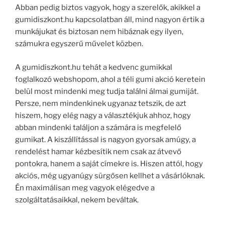
Abban pedig biztos vagyok, hogy a szerelők, akikkel a
gumidiszkont.hu kapcsolatban áll, mind nagyon értik a
munkájukat és biztosan nem hibáznak egy ilyen,
számukra egyszerű művelet közben.
A gumidiszkont.hu tehát a kedvenc gumikkal
foglalkozó webshopom, ahol a téli gumi akció keretein
belül most mindenki meg tudja találni álmai gumiját.
Persze, nem mindenkinek ugyanaz tetszik, de azt
hiszem, hogy elég nagy a választékjuk ahhoz, hogy
abban mindenki találjon a számára is megfelelő
gumikat. A kiszállítással is nagyon gyorsak amúgy, a
rendelést hamar kézbesítik nem csak az átvevő
pontokra, hanem a saját címekre is. Hiszen attól, hogy
akciós, még ugyanúgy sürgősen kellhet a vásárlóknak.
Én maximálisan meg vagyok elégedve a
szolgáltatásaikkal, nekem beváltak.