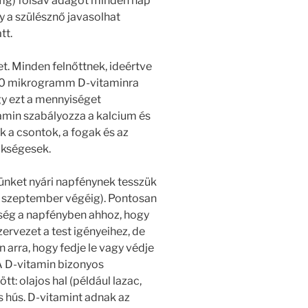
mg) folsav adagot minden nap
y a szülésznő javasolhat
tt.
et. Minden felnőttnek, ideértve
i 10 mikrogramm D-vitaminra
gy ezt a mennyiséget
amin szabályozza a kalcium és
k a csontok, a fogak és az
kségesek.
ünket nyári napfénynek tesszük
től szeptember végéig). Pontosan
ség a napfényben ahhoz, hogy
ervezet a test igényeihez, de
 arra, hogy fedje le vagy védje
 A D-vitamin bizonyos
tt: olajos hal (például lazac,
ös hús. D-vitamint adnak az