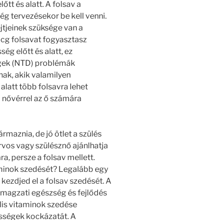
tt és alatt. A folsav a
ég tervezésekor be kell venni.
ejtjeinek szüksége van a
cg folsavat fogyasztasz
g előtt és alatt, ez
égek (NTD) problémák
ak, akik valamilyen
latt több folsavra lehet
 nővérrel az ő számára
rmaznia, de jó ötlet a szülés
orvos vagy szülésznő ajánlhatja
a, persze a folsav mellett.
aminok szedését? Legalább egy
ezdjed el a folsav szedését. A
 magzati egészség és fejlődés
lis vitaminok szedése
ességek kockázatát. A