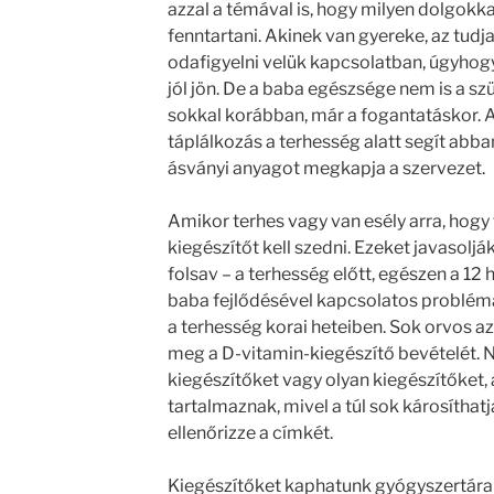
azzal a témával is, hogy milyen dolgokk
fenntartani. Akinek van gyereke, az tudj
odafigyelni velük kapcsolatban, úgyhogy
jól jön. De a baba egészsége nem is a s
sokkal korábban, már a fogantatáskor. 
táplálkozás a terhesség alatt segít abba
ásványi anyagot megkapja a szervezet.
Amikor terhes vagy van esély arra, hogy t
kiegészítőt kell szedni. Ezeket javaso
folsav – a terhesség előtt, egészen a 12 
baba fejlődésével kapcsolatos problé
a terhesség korai heteiben. Sok orvos azt
meg a D-vitamin-kiegészítő bevételét. 
kiegészítőket vagy olyan kiegészítőket, 
tartalmaznak, mivel a túl sok károsíthat
ellenőrizze a címkét.
Kiegészítőket kaphatunk gyógyszertára