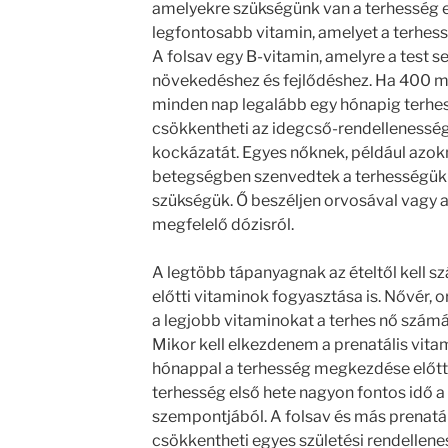
amelyekre szükségünk van a terhesség elő
legfontosabb vitamin, amelyet a terhess
A folsav egy B-vitamin, amelyre a test s
növekedéshez és fejlődéshez. Ha 400 m
minden nap legalább egy hónapig terhessé
csökkentheti az idegcső-rendelleness
kockázatát. Egyes nőknek, például azokn
betegségben szenvedtek a terhességük a
szükségük. Ő beszéljen orvosával vagy a
megfelelő dózisról.
A legtöbb tápanyagnak az ételtől kell szá
előtti vitaminok fogyasztása is. Nővér, 
a legjobb vitaminokat a terhes nő számár
Mikor kell elkezdenem a prenatális vit
hónappal a terhesség megkezdése előtt k
terhesség első hete nagyon fontos idő a
szempontjából. A folsav és más prenatá
csökkentheti egyes születési rendellen