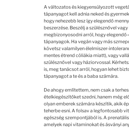
A változatos és kiegyensúlyozott veget
tápanyagot kell adnia neked és gyermekn
hogy nehezebb lesz így elegendő mennyi
beszerzése. Beszélj a szülésznővel vagy 
megbizonyosodni arról, hogy elegendő-
tápanyagok. Ha vegán vagy más szmepo
követsz valamilyen élelmiszer-intoleranc
mentes étrend cöliákia miatt), vagy vallá
szülésznővel vagy háziorvossal. Kérhetsz
is, meg tanácsot arról, hogyan lehet biz
tápanyagot a te és a baba számára.
De ahogy említettem, nem csak a terhess
ételkiegészítőket szedni, hanem még előt
olyan emberek számára készítik, akik é
teherbe esni. A folsav a legfontosabb vi
egészség szempontjából is. A prenatális
amelyek napi vitaminokat és ásványi an