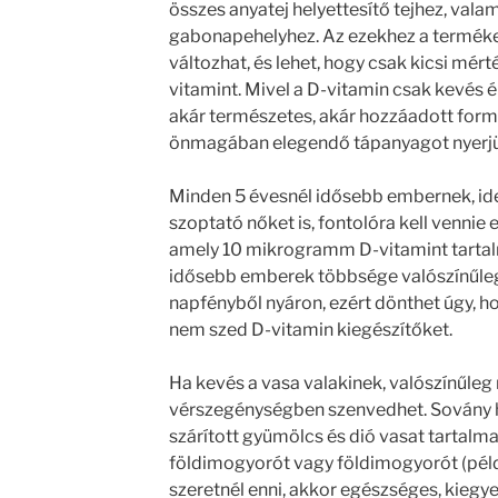
összes anyatej helyettesítő tejhez, vala
gabonapehelyhez. Az ezekhez a termék
változhat, és lehet, hogy csak kicsi mér
vitamint. Mivel a D-vitamin csak kevés 
akár természetes, akár hozzáadott form
önmagában elegendő tápanyagot nyerjü
Minden 5 évesnél idősebb embernek, ide
szoptató nőket is, fontolóra kell vennie 
amely 10 mikrogramm D-vitamint tartalm
idősebb emberek többsége valószínűleg
napfényből nyáron, ezért dönthet úgy, 
nem szed D-vitamin kiegészítőket.
Ha kevés a vasa valakinek, valószínűleg 
vérszegénységben szenvedhet. Sovány hú
szárított gyümölcs és dió vasat tartalma
földimogyorót vagy földimogyorót (pél
szeretnél enni, akkor egészséges, kiegy