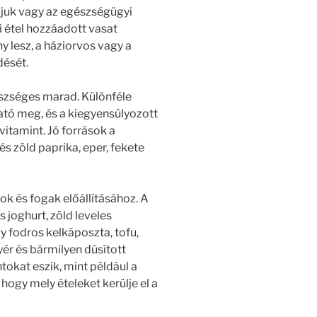
rájuk vagy az egészségügyi
 étel hozzáadott vasat
y lesz, a háziorvos vagy a
dését.
gészséges marad. Különféle
tó meg, és a kiegyensúlyozott
vitamint. Jó források a
és zöld paprika, eper, fekete
k és fogak előállításához. A
s joghurt, zöld leveles
y fodros kelkáposzta, tofu,
ér és bármilyen dúsított
ontokat eszik, mint például a
 hogy mely ételeket kerülje el a