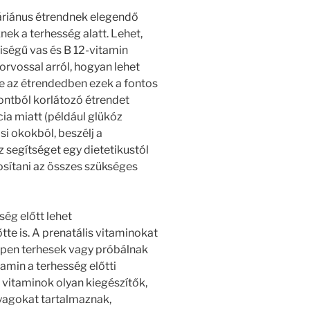
áriánus étrendnek elegendő
ek a terhesség alatt. Lehet,
ségű vas és B 12-vitamin
orvossal arról, hogyan lehet
e az étrendedben ezek a fontos
ntból korlátozó étrendet
ia miatt (például glükóz
si okokból, beszélj a
 segítséget egy dietetikustól
tosítani az összes szükséges
ég előtt lehet
te is. A prenatális vitaminokat
ppen terhesek vagy próbálnak
tamin a terhesség előtti
 vitaminok olyan kiegészítők,
yagokat tartalmaznak,