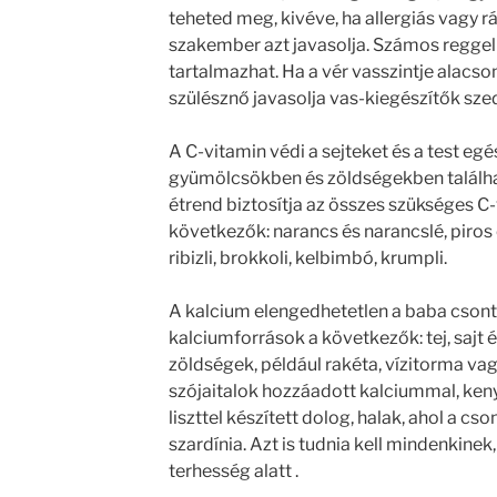
teheted meg, kivéve, ha allergiás vagy 
szakember azt javasolja. Számos reggeli
tartalmazhat. Ha a vér vasszintje alacson
szülésznő javasolja vas-kiegészítők sze
A C-vitamin védi a sejteket és a test e
gyümölcsökben és zöldségekben találha
étrend biztosítja az összes szükséges C-
következők: narancs és narancslé, piros 
ribizli, brokkoli, kelbimbó, krumpli.
A kalcium elengedhetetlen a baba csonto
kalciumforrások a következők: tej, sajt é
zöldségek, például rakéta, vízitorma vag
szójaitalok hozzáadott kalciummal, keny
liszttel készített dolog, halak, ahol a cs
szardínia. Azt is tudnia kell mindenkinek,
terhesség alatt .