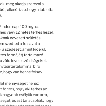
alaki meg akarja szerezni a
ól, ellenőrizze, hogy a tabletta
.
t Minden nap 400 mg-os
hes vagy 12 hetes terhes leszel.
oknak nevezett születési
m szedted a folsavat a
 a szedését, amint kiderül,
etes formáját) tartalmazó
 a zöld leveles zöldségeket.
y zsírtartalommal bíró
az, hogy van benne folsav.
lát mennyiséget nehéz
 fontos, hogy aki terhes az
k nagyobb esélyük van arra,
sséget, és azt tanácsolják, hogy