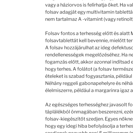
vagy a háziorvos is felírhatja őket. Ha v
folsav adagját egy multivitamin tablettáb
nem tartalmaz A -vitamint (vagy retinolt)
Folsav fontos a terhesség előtt és alat
folsavtablettát kell bevennie, mielőtt ter
A folsav hozzájárulhat az ideg defektus
rendellenességek megelőzéséhez. Ha ne
fogamzás előtt, akkor azonnal indítsad el
hogy terhes. A folátot (a folsav termész
ételeket is szabad fogyasztania, például
Néhány reggeli gabonapehelyre és néhán
élelmiszerre, például a margarinra igaz 
Az egészséges terhességhez javasolt fo
táplálékból önmagában beszerezni, ezért
folsav-kiegészítőt szedjen. Egyes nőkne
hogy egy idegi hiba befolyásolja a terhe