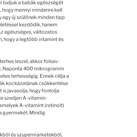
al tudjuk a babák egészségét
a, hogy mennyi mindenre kell
 egy új szülőnek minden tipp
zületéssel kezdődik, hanem
Az egészséges, változatos
n, hogy a legtöbb vitamint és
erhes leszel, akkor folsav-
lják: Naponta 400 mikrogramm
hetes terhességig. Ennek célja a
mák kockázatának csökkentése
 is javasolja, hogy fontolja
Ne szedjen A-vitamin-
amelyek A-vitamint (retinolt)
ja gyermekét. Mindig
kból és szupermarketekből,