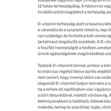
szedjenek nagyobb napi 5 milligramm (
12 hetes terhességükig. A háziorvos vag
további szűrővizsgálatot a terhesség ala
D-vitamin terhesség alatt is hasznos leh
a várandós és a szoptató nőket is, nap
van szüksége, és fontolóra kell vennie e
tartalmazó kiegészítő szedését. A D-vit
a foszfát mennyiségét a testben, amelye
izmok egészségének megőrzéséhez szü
Testünk D-vitamint termel, amikor a bőr
ki (március végétől illetve április elejé
nem ismert, hogy mennyi időre van szük
elegendő D-vitamint tudjon termelni a sz
ha a terhes nő napfényben van, vigyázzon
a bőrt fényvédővel, mielőtt vörösre ég.
élelmiszerekben is található, többek közö
makréla, hering és szardínia), tojás, vör