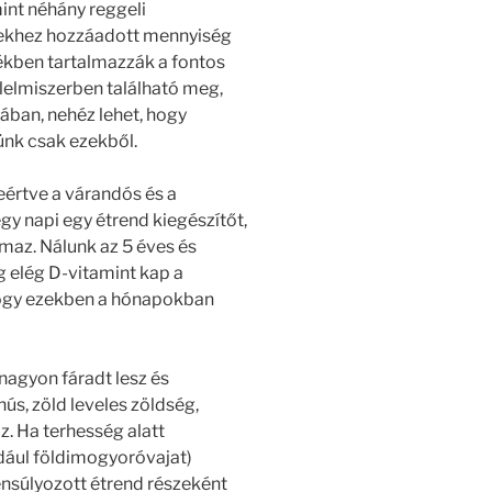
mint néhány reggeli
ekhez hozzáadott mennyiség
tékben tartalmazzák a fontos
élelmiszerben található meg,
ában, nehéz lehet, hogy
nk csak ezekből.
értve a várandós és a
egy napi egy étrend kiegészítőt,
az. Nálunk az 5 éves és
 elég D-vitamint kap a
hogy ezekben a hónapokban
nagyon fáradt lesz és
s, zöld leveles zöldség,
z. Ha terhesség alatt
dául földimogyoróvajat)
ensúlyozott étrend részeként