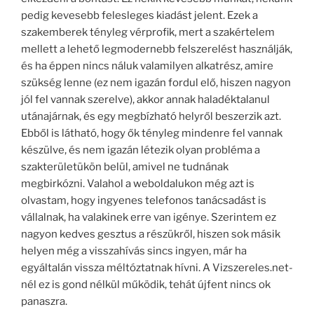
pedig kevesebb felesleges kiadást jelent. Ezek a
szakemberek tényleg vérprofik, mert a szakértelem
mellett a lehető legmodernebb felszerelést használják,
és ha éppen nincs náluk valamilyen alkatrész, amire
szükség lenne (ez nem igazán fordul elő, hiszen nagyon
jól fel vannak szerelve), akkor annak haladéktalanul
utánajárnak, és egy megbízható helyről beszerzik azt.
Ebből is látható, hogy ők tényleg mindenre fel vannak
készülve, és nem igazán létezik olyan probléma a
szakterületükön belül, amivel ne tudnának
megbirkózni. Valahol a weboldalukon még azt is
olvastam, hogy ingyenes telefonos tanácsadást is
vállalnak, ha valakinek erre van igénye. Szerintem ez
nagyon kedves gesztus a részükről, hiszen sok másik
helyen még a visszahívás sincs ingyen, már ha
egyáltalán vissza méltóztatnak hívni. A Vizszereles.net-
nél ez is gond nélkül működik, tehát újfent nincs ok
panaszra.