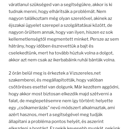
váratlanul szükséged van a segítségükre, akkor is ki
tudnak menni, hogy elhárítsák a problémát. Nem
nagyon találkoztam még olyan szerelővel, akinek az
éjszakai ügyelet szerepel a szolgáltatásai között, de
nagyon örültem annak, hogy van ilyen, hiszen ez sok
kellemetlenségtől megmentett minket. Persze az sem
hátrány, hogy időben észrevettük a bajt és
cselekedtünk, mert ha tovább húztuk volna a dolgot,
akkor azt nem csak az ikerbabáink ruhái bánták volna.
2 órán belül meg is érkeztek a Vizszereles.net
szakemberei, és megállapították, hogy valóban
csőtöréses esettel van dolgunk. Már kezdtem aggódni,
hogy akkor most biztosan elkezdik majd szétverni a
falat, de meglepetésemre nem így történt: helyette
egy „csőkamerázás” nevű módszert alkalmaztak, ami
azért hasznos, mert a segítségével meg tudják
állapítani a probléma pontos helyét, és aszerint
elkezdeni a bontást. Ez nekik kevesebb munkát, nekünk