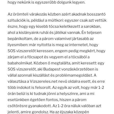
hogy nekünk is egyszerűbb dolgunk legyen.
Az örömteli várakozás közben azért akadnak bosszantó
szituációk is, például a múltkori: egyszer csak azt vettük
észre, hogy egy kisebb tócsa keletkezett a sarokban,
ahol a kislányaink ruhái és játékai vannak. Én teljesen
bepánikoltam, de a párom valamivel jártasabb az
ilyesmiben: már nyitotta is meg az internetet, hogy
SOS vízszerelőt keressen, engem pedig megkért, hogy
zárjam el a főcsapot és vegyem el a tócsából a
babaholmikat. Közben ő megtalálta, amit keresett: egy
SOS vízszerelőt, aki Budapest vonzáskörzetében is
vállal azonnali kiszállást és problémamegoldást. A
választása a Vizszereles.net nevű oldalra esett, és erre
több indokot is felsorolt. Az egyik az volt, hogy már 1-2
órán belül is ki tudnak jönni a helyszínre, ami a mi
esetünkben égetően fontos, hiszen a párom
csőtörésre gyanakodott. Az 1-2 óra náluk valóban azt
jelenti, amire gondolsz. Ha az éjszaka közepén