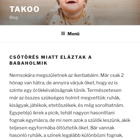
Tartalomhoz
TAKOO
Blog
Menü
CSŐTÖRÉS MIATT ELÁZTAK A
BABAHOLMIK
Nemsokára megszületnek az ikerbabáim. Már csak 2
hónap van hátra, de annyira várjuk őket, hogy ez is
szinte egy örökkévalóságnak tűnik. Természetesen
már az összes szükséges holmit megvettük: ruhák,
kiságyak, játékok, etetőszékek, és még sorolhatnám.
Egypetéjű ikrek a picik, tehát nagyon hasonlítani
fognak egymásra, de mi nem azok a szülők leszünk, akik
teljesen egyformába öltöztetik őket. Bár vannak
hasonló ruháik, a színek legalább különbözni fognak,