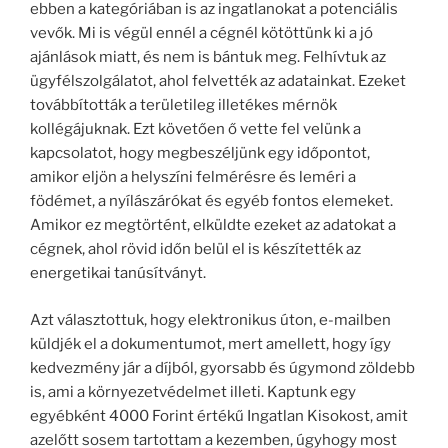
ebben a kategóriában is az ingatlanokat a potenciális
vevők. Mi is végül ennél a cégnél kötöttünk ki a jó
ajánlások miatt, és nem is bántuk meg. Felhívtuk az
ügyfélszolgálatot, ahol felvették az adatainkat. Ezeket
továbbították a területileg illetékes mérnök
kollégájuknak. Ezt követően ő vette fel velünk a
kapcsolatot, hogy megbeszéljünk egy időpontot,
amikor eljön a helyszíni felmérésre és leméri a
födémet, a nyílászárókat és egyéb fontos elemeket.
Amikor ez megtörtént, elküldte ezeket az adatokat a
cégnek, ahol rövid időn belül el is készítették az
energetikai tanúsítványt.
Azt választottuk, hogy elektronikus úton, e-mailben
küldjék el a dokumentumot, mert amellett, hogy így
kedvezmény jár a díjból, gyorsabb és úgymond zöldebb
is, ami a környezetvédelmet illeti. Kaptunk egy
egyébként 4000 Forint értékű Ingatlan Kisokost, amit
azelőtt sosem tartottam a kezemben, úgyhogy most