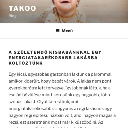
Tartalomhoz
TAKOO
Blog
Menü
A SZÜLETENDŐ KISBABÁNKKAL EGY
ENERGIATAKARÉKOSABB LAKÁSBA
KÖLTÖZTÜNK
Egy kicsi, egyszobás garzonban laktunk a párommal,
amikor kiderült, hogy babát várok. A lakás nem pont
gyerekbarátra lett tervezve, így jobbnak láttuk, ha a
család bővülése miatt keresünk egy nagyobb, több
szobás lakást. Olyat kerestünk, ami
energiatakarékosabb is, ugyanis a régi lakásunk egy
nagyon régi építésű házban volt, ahol nagyon magas a
rezsi, ezt szeretnénk most már kiküszöbölni. Az