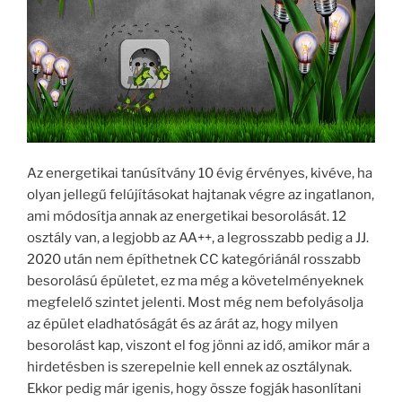
Az energetikai tanúsítvány 10 évig érvényes, kivéve, ha
olyan jellegű felújításokat hajtanak végre az ingatlanon,
ami módosítja annak az energetikai besorolását. 12
osztály van, a legjobb az AA++, a legrosszabb pedig a JJ.
2020 után nem építhetnek CC kategóriánál rosszabb
besorolású épületet, ez ma még a követelményeknek
megfelelő szintet jelenti. Most még nem befolyásolja
az épület eladhatóságát és az árát az, hogy milyen
besorolást kap, viszont el fog jönni az idő, amikor már a
hirdetésben is szerepelnie kell ennek az osztálynak.
Ekkor pedig már igenis, hogy össze fogják hasonlítani