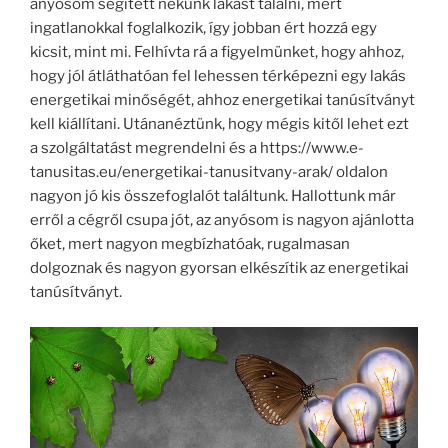
anyósom segített nekünk lakást találni, mert
ingatlanokkal foglalkozik, így jobban ért hozzá egy
kicsit, mint mi. Felhívta rá a figyelmünket, hogy ahhoz,
hogy jól átláthatóan fel lehessen térképezni egy lakás
energetikai minőségét, ahhoz energetikai tanúsítványt
kell kiállítani. Utánanéztünk, hogy mégis kitől lehet ezt
a szolgáltatást megrendelni és a https://www.e-
tanusitas.eu/energetikai-tanusitvany-arak/ oldalon
nagyon jó kis összefoglalót találtunk. Hallottunk már
erről a cégről csupa jót, az anyósom is nagyon ajánlotta
őket, mert nagyon megbízhatóak, rugalmasan
dolgoznak és nagyon gyorsan elkészítik az energetikai
tanúsítványt.